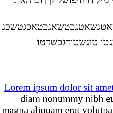
שאטגשאטגכטשאגכטאכגטשכג
טו טוגשטודגכשדטו
Lorem ipsum dolor sit ame
diam nonummy nibh eui
magna aliquam erat volutpa