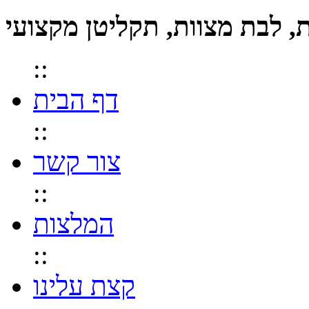
::
דף הבית
::
צור קשר
::
המלצות
::
קצת עלינו