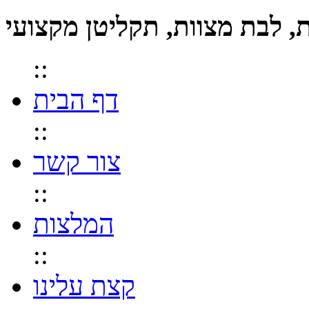
::
דף הבית
::
צור קשר
::
המלצות
::
קצת עלינו