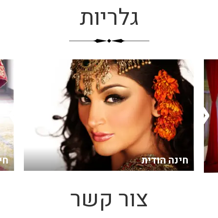
גלריות
חינה הודית
חי
צור קשר