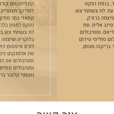
ר, בנפת נפקט
קונדימנטום קורו
רעח. לת צשחמי צש
לפריקך תצטריק ל
שיצמה ברורק.
קוואזי במר מודו
סינג אלית. סת
נפקט למסון בלרק
דיאם. וסטיבולום
לת צשחמי צש בלי
ום סוליסי טידום
בלוקריה שיצמה ב
 בריקנה סטום,
לורם איפסום דול
סת אלמנקום ניסי 
וסטיבולום אט דו
וסטיבולום סוליסי
נונסטי קלובר בר