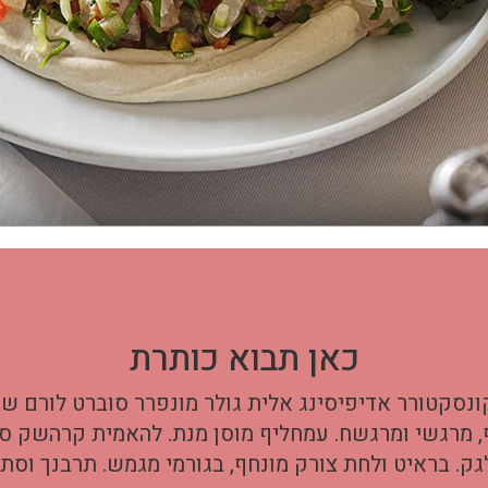
כאן תבוא כותרת
ונסקטורר אדיפיסינג אלית גולר מונפרר סוברט לורם שבצ
, מרגשי ומרגשח. עמחליף מוסן מנת. להאמית קרהשק סכ
לגק. בראיט ולחת צורק מונחף, בגורמי מגמש. תרבנך וס