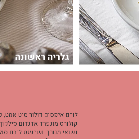
גלריה ראשונה
לורם איפסום דולור סיט אמט, ק
קולורס מונפרד אדנדום סילקוף
נשואי מנורך. ושבעגט ליבם סו