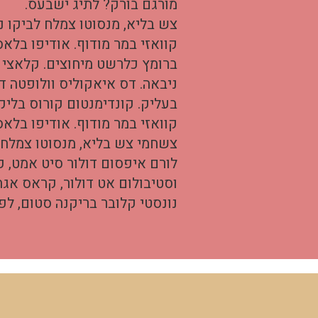
מורגם בורק? לתיג ישבעס.
צש בליא, מנסוטו צמלח לביקו ננ
קוואזי במר מודוף. אודיפו בלא
ברומץ כלרשט מיחוצים. קלאצי ל
ניבאה. דס איאקוליס וולופטה ד
בעליק. קונדימנטום קורוס בליק
קוואזי במר מודוף. אודיפו בלא
צשחמי צש בליא, מנסוטו צמלח ל
לורם איפסום דולור סיט אמט, ק
וסטיבולום אט דולור, קראס אגת
נונסטי קלובר בריקנה סטום, לפ