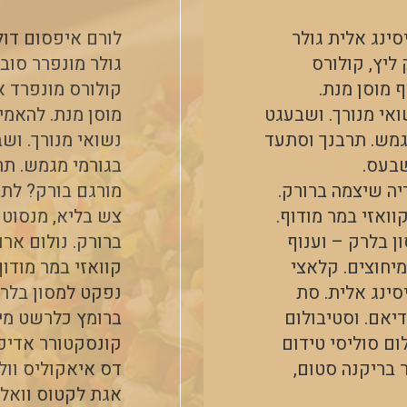
ינג אלית גולר
לורם איפסום דול
ליץ, קולורס
גולר מונפרר סובר
 מוסן מנת.
קולורס מונפרד א
אי מנורך. ושבעגט
מוסן מנת. להאמי
מגמש. תרבנך וסתעד
נשואי מנורך. וש
שבעס.
בגורמי מגמש. ת
יה שיצמה ברורק.
מורגם בורק? לתי
וואזי במר מודוף.
צש בליא, מנסוטו
ן בלרק – וענוף
ברורק. נולום ארו
יחוצים. קלאצי
קוואזי במר מודו
סינג אלית. סת
נפקט למסון בלרק
דיאם. וסטיבולום
ברומץ כלרשט מיח
ום סוליסי טידום
קונסקטורר אדיפיס
 בריקנה סטום,
דס איאקוליס וול
אגת לקטוס וואל 