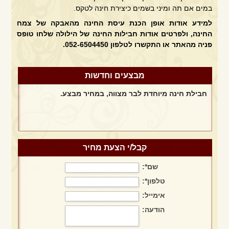
במים אם תה ומיני בשמים כיצירת חינה לטקס.
למידע אודות אופן הכנת עיסת החינה מהאבקה של צמח
החינה, ולפרטים אודות חבילות החינה של הילולה שלחו טופס
פניה מהאתר או התקשרו לטלפון 052-6504450.
מבצע הפקת חינה + תקליטן + מתופפים
מבצעים וחדשות
חבילת חינה מיוחדת לבר מצווה, במחיר מבצע.
חבילת חינה מיוחדת לאירוע חינה ביתי
קבל/י הצעת מחיר
שם*:
חבילה מושלמת במבצע מיוחד לחודש פברואר בלבד!!!!
טלפון*:
אימייל:
הודעה:
מבצע הפקת חינה + תקליטן + מתופפים