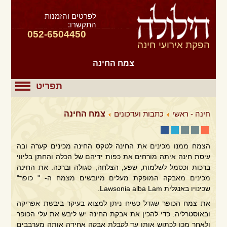
לפרטים והזמנות
התקשרו:
052-6504450
הפקת אירועי חינה
צמח החינה
תפריט
חינה - ראשי
כתבות ועדכונים
צמח החינה
הצמח ממנו מכינים את החינה לטקס החינה מכינים קערה ובה
עיסת חינה איתה מורחים את כפות ידיהם של הכלה והחתן בליווי
ברכות וכסמל לשלמות, שפע, הצלחה, סגולה וברכה. את החינה
מכינים מאבקה המופקת מעלים מיובשים מצמח ה- " כופר"
שכינויו באנגלית Lawsonia alba Lam.
את צמח הכופר שגדל כשיח ניתן למצוא בעיקר ביבשת אפריקה
ובאוסטרליה. כדי להכין את אבקת החינה יש ליבש את עלי הכופר
ולאחר מכן לכתוש אותן עד לקבלת אבקה אחידה אותה מערבבים